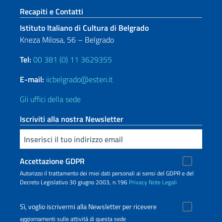
Sezione footer
Recapiti e Contatti
Istituto Italiano di Cultura di Belgrado
Kneza Milosa, 56 – Belgrado
Tel:
00 381 (0) 11 3629355
E-mail:
iicbelgrado@esteri.it
Gli uffici della sede
Iscriviti alla nostra Newsletter
Inserisci la tua email
Accettazione GDPR
Autorizzo il trattamento dei miei dati personali ai sensi del GDPR e del
Decreto Legislativo 30 giugno 2003, n.196
Privacy
Note Legali
Sì, voglio iscrivermi alla Newsletter per ricevere
aggiornamenti sulle attività di questa sede