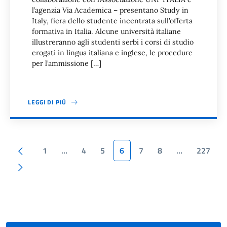
l’agenzia Via Academica – presentano Study in
Italy, fiera dello studente incentrata sull’offerta
formativa in Italia. Alcune università italiane
illustreranno agli studenti serbi i corsi di studio
erogati in lingua italiana e inglese, le procedure
per l’ammissione […]
LEGGI DI PIÙ
Paginazione
Pagina precedente
1
…
4
5
6
7
8
…
227
Pagina successiva