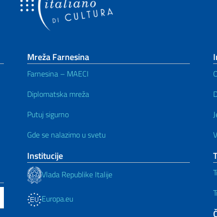
Mreža Farnesina
I
Farnesina – MAECI
Diplomatska mreža
D
Putuj sigurno
J
Gde se nalazimo u svetu
V
Institucije
T
Vlada Republike Italije
T
Europa.eu
Č