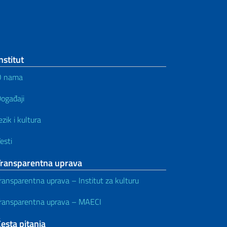
nstitut
O nama
ogađaji
ezik i kultura
esti
Transparentna uprava
ransparentna uprava – Institut za kulturu
ransparentna uprava – MAECI
esta pitanja