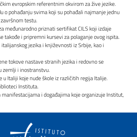
ičkim evropskim referentnim okvirom za žive jezike.
rdu o pohađanju svima koji su pohađali najmanje jednu
a završnom testu.
a za međunarodno priznati sertifikat CILS koji izdaje
se takođe i pripremni kursevi za polaganje ovog ispita.
talijanskog jezika i književnosti iz Srbije, kao i
mene tokove nastave stranih jezika i redovno se
zemlji i inostranstvu.
Italiji koje nude škole iz različitih regija Italije.
lioteci Instituta.
 manifestacijama i događajima koje organizuje Institut,