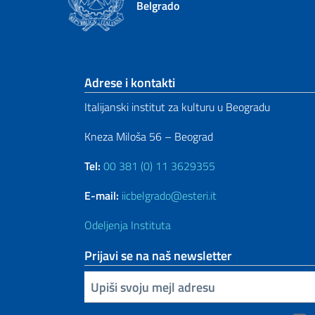
Belgrado
Footer section
Adrese i kontakti
Italijanski institut za kulturu u Beogradu
Kneza Miloša 56 – Beograd
Tel:
00 381 (0) 11 3629355
E-mail:
iicbelgrado@esteri.it
Odeljenja Instituta
Prijavi se na naš newsletter
Upiši vaš imejl