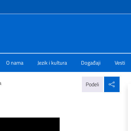
f site
di Cultura di Belgrado
O nama
Jezik i kultura
Događaji
Vesti
Delj
a
Podeli