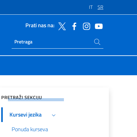
IT
SR
Prati nas na:
Potraži na sajtu
Ricerca sito live
enje na društvenim mrežama
PRETRAŽI SEKCIJU
Kursevi jezika
Ponuda kurseva