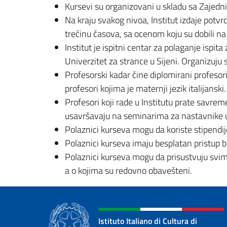
Kursevi su organizovani u skladu sa Zajedn
Na kraju svakog nivoa, Institut izdaje potv
trećinu časova, sa ocenom koju su dobili n
Institut je ispitni centar za polaganje ispit
Univerzitet za strance u Sijeni. Organizuju 
Profesorski kadar čine diplomirani profesori i
profesori kojima je maternji jezik italijanski.
Profesori koji rade u Institutu prate savre
usavršavaju na seminarima za nastavnike u 
Polaznici kurseva mogu da koriste stipendije u 
Polaznici kurseva imaju besplatan pristup bib
Polaznici kurseva mogu da prisustvuju svim
a o kojima su redovno obavešteni.
Istituto Italiano di Cultura di