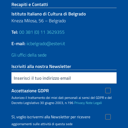
Sezione footer
Recapiti e Contatti
Istituto Italiano di Cultura di Belgrado
Kneza Milosa, 56 – Belgrado
Tel:
00 381 (0) 11 3629355
E-mail:
iicbelgrado@esteri.it
Gli uffici della sede
Iscriviti alla nostra Newsletter
Inserisci la tua email
Accettazione GDPR
Autorizzo il trattamento dei miei dati personali ai sensi del GDPR e del
Decreto Legislativo 30 giugno 2003, n.196
Privacy
Note Legali
Sì, voglio iscrivermi alla Newsletter per ricevere
aggiornamenti sulle attività di questa sede