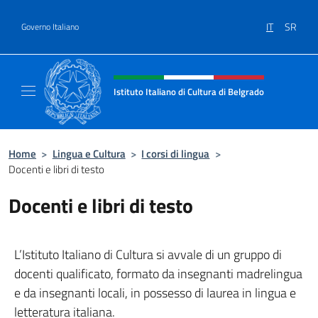
Salta al contenuto
IT
SR
Governo Italiano
Intestazione sito, social e menù
Istituto Italiano di Cultura di Belgrado
Sito Ufficiale dell'Istituto Italiano di Cultura
Home
>
Lingua e Cultura
>
I corsi di lingua
>
Docenti e libri di testo
Docenti e libri di testo
L’Istituto Italiano di Cultura si avvale di un gruppo di
docenti qualificato, formato da insegnanti madrelingua
e da insegnanti locali, in possesso di laurea in lingua e
letteratura italiana.