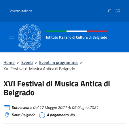
Salta al contenuto
IT
SR
Governo Italiano
Intestazione sito, social e menù
Istituto Italiano di Cultura di Belgrado
Sito Ufficiale dell'Istituto Italiano di Cultura
Home
>
Eventi
>
Eventi in programma
>
XVI Festival di Musica Antica di Belgrado
XVI Festival di Musica Antica di
Belgrado
Data evento:
Dal 17 Maggio 2021 Al 06 Giugno 2021
Dove:
Belgrado
A pagamento:
No