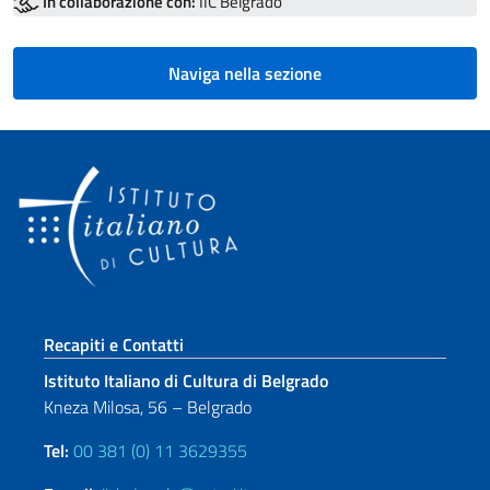
In collaborazione con:
IIC Belgrado
Naviga nella sezione
Sezione footer
Recapiti e Contatti
Istituto Italiano di Cultura di Belgrado
Kneza Milosa, 56 – Belgrado
Tel:
00 381 (0) 11 3629355