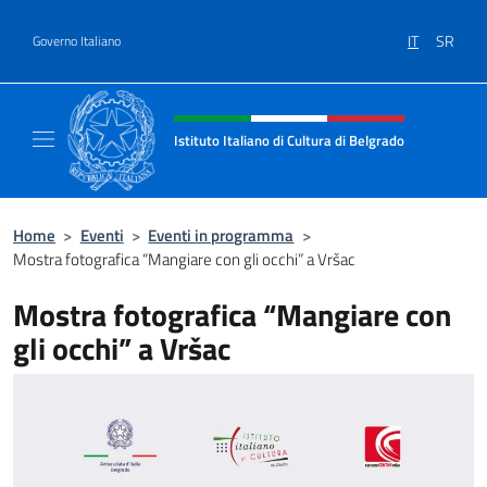
Salta al contenuto
IT
SR
Governo Italiano
Intestazione sito, social e menù
Istituto Italiano di Cultura di Belgrado
Sito Ufficiale dell'Istituto Italiano di Cultura
Home
>
Eventi
>
Eventi in programma
>
Mostra fotografica “Mangiare con gli occhi” a Vršac
Mostra fotografica “Mangiare con
gli occhi” a Vršac