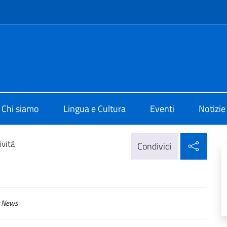
e menù
di Cultura di Belgrado
Chi siamo
Lingua e Cultura
Eventi
Notizie
Condi
ività
Condividi
News