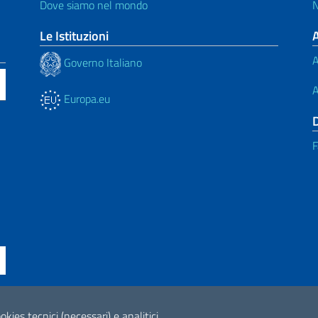
Dove siamo nel mondo
N
Le Istituzioni
A
Governo Italiano
A
Europa.eu
F
ne di accessibilità
okies tecnici (necessari) e analitici.
2026 Copyright Min