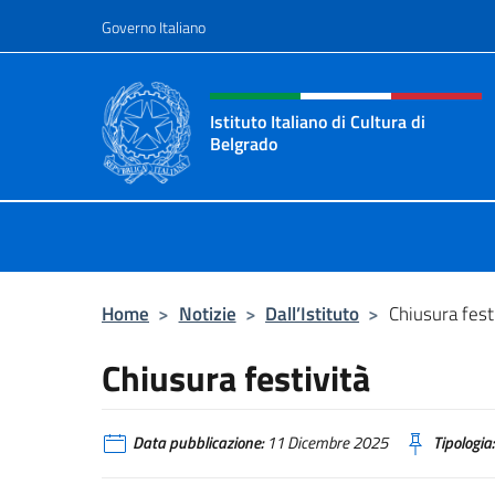
Salta al contenuto
Governo Italiano
Intestazione sito, social 
Istituto Italiano di Cultura di
Belgrado
Sito Ufficiale dell'Istituto Italiano 
Home
>
Notizie
>
Dall’Istituto
>
Chiusura fest
Chiusura festività
Data pubblicazione:
11 Dicembre 2025
Tipologia: