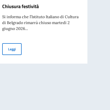
Chiusura festività
CONT
RICE
Si informa che l’Istituto Italiano di Cultura
PERS
di Belgrado rimarrà chiuso martedì 2
OPER
giugno 2026...
L’Unit
italia
Chiusura festività
Leggi
Esteri 
PER IL PADIGLIONE ITALIA A EXPO 2027 BELGRADO
Leg