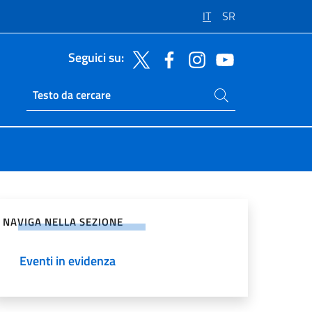
IT
SR
Seguici su:
Cerca nel sito
Ricerca sito live
vidi sui Social Network
NAVIGA NELLA SEZIONE
Eventi in evidenza