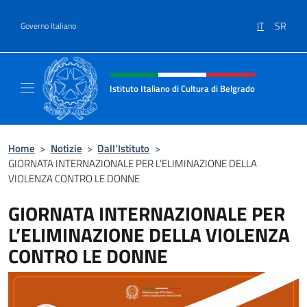
Salta al contenuto
IT
SR
Governo Italiano
Intestazione sito, social e menù
Istituto Italiano di Cultura di Belgrado
Sito Ufficiale dell'Istituto Italiano di Cultura
Home
>
Notizie
>
Dall’Istituto
>
GIORNATA INTERNAZIONALE PER L’ELIMINAZIONE DELLA
VIOLENZA CONTRO LE DONNE
GIORNATA INTERNAZIONALE PER
L’ELIMINAZIONE DELLA VIOLENZA
CONTRO LE DONNE