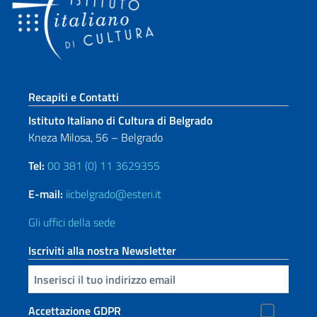
Sezione footer
Recapiti e Contatti
Istituto Italiano di Cultura di Belgrado
Kneza Milosa, 56 – Belgrado
Tel:
00 381 (0) 11 3629355
E-mail:
iicbelgrado@esteri.it
Gli uffici della sede
Iscriviti alla nostra Newsletter
Inserisci la tua email
Accettazione GDPR