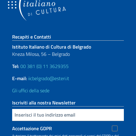
Sezione footer
Recapiti e Contatti
Istituto Italiano di Cultura di Belgrado
Kneza Milosa, 56 – Belgrado
Tel:
00 381 (0) 11 3629355
E-mail:
iicbelgrado@esteri.it
Gli uffici della sede
Iscriviti alla nostra Newsletter
Inserisci la tua email
Accettazione GDPR
Autorizzo il trattamento dei miei dati personali ai sensi del GDPR e del