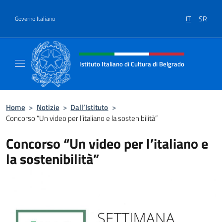
Salta al contenuto
IT
SR
Governo Italiano
Intestazione sito, social e menù
Istituto Italiano di Cultura di Belgrado
Sito Ufficiale dell'Istituto Italiano di Cultura
Home
>
Notizie
>
Dall’Istituto
>
Concorso “Un video per l’italiano e la sostenibilità”
Concorso “Un video per l’italiano e
la sostenibilità”