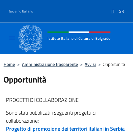
Salta al contenuto
IT
SR
Governo Italiano
Intestazione sito, social e menù
Istituto Italiano di Cultura di Belgrado
Sito Ufficiale dell'Istituto Italiano di Cultura
Home
>
Amministrazione trasparente
>
Avvisi
>
Opportunità
Opportunità
PROGETTI DI COLLABORAZIONE
Sono stati pubblicati i seguenti progetti di
collaborazione:
Progetto di promozione dei territori italiani in Serbia