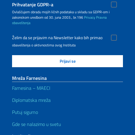
Prihvatanje GDPR-a
Ovlašćujem obradu mojih ličnih podataka u skladu sa GDPR-om i
zakonskom uredbom od 30. juna 2003., br.196
Privacy
Pravna
obaveštenja
Želim da se prijavim na Newsletter kako bih primao
obaveštenja o aktivnostima ovog Instituta
Mreža Farnesina
Farnesina – MAECI
Diplomatska mreža
Putuj sigurno
Gde se nalazimo u svetu