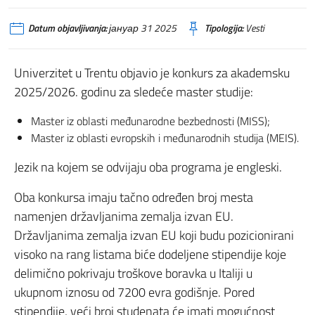
Datum objavljivanja:
јануар 31 2025
Tipologija:
Vesti
Univerzitet u Trentu objavio je konkurs za akademsku
2025/2026. godinu za sledeće master studije:
Master iz oblasti međunarodne bezbednosti (MISS);
Master iz oblasti evropskih i međunarodnih studija (MEIS).
Jezik na kojem se odvijaju oba programa je engleski.
Oba konkursa imaju tačno određen broj mesta
namenjen državljanima zemalja izvan EU.
Državljanima zemalja izvan EU koji budu pozicionirani
visoko na rang listama biće dodeljene stipendije koje
delimično pokrivaju troškove boravka u Italiji u
ukupnom iznosu od 7200 evra godišnje. Pored
stipendije, veći broj studenata će imati mogućnost