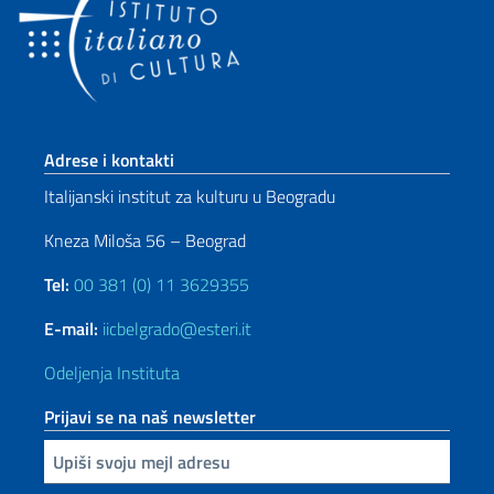
Footer section
Adrese i kontakti
Italijanski institut za kulturu u Beogradu
Kneza Miloša 56 – Beograd
Tel:
00 381 (0) 11 3629355
E-mail:
iicbelgrado@esteri.it
Odeljenja Instituta
Prijavi se na naš newsletter
Upiši vaš imejl