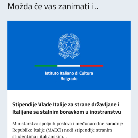
Možda će vas zanimati i ..
Stipendije Vlade Italije za strane državljane i
Italijane sa stalnim boravkom u inostranstvu
Ministarstvo spoljnih poslova i međunarodne saradnje
Republike Italije (MAECI) nudi stipendije stranim
studentima i italijanskim...