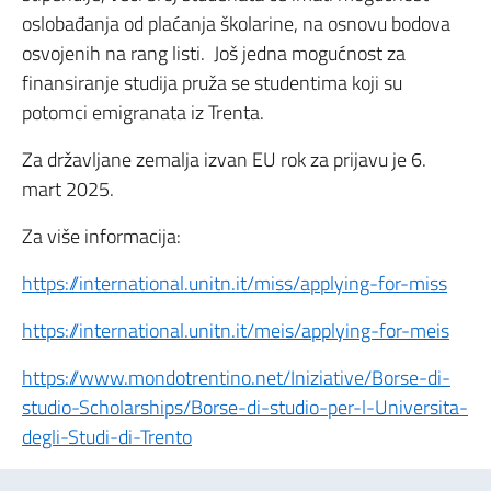
oslobađanja od plaćanja školarine, na osnovu bodova
osvojenih na rang listi. Još jedna mogućnost za
finansiranje studija pruža se studentima koji su
potomci emigranata iz Trenta.
Za državljane zemalja izvan EU rok za prijavu je 6.
mart 2025.
Za više informacija:
https://international.unitn.it/miss/applying-for-miss
https://international.unitn.it/meis/applying-for-meis
https://www.mondotrentino.net/Iniziative/Borse-di-
studio-Scholarships/Borse-di-studio-per-l-Universita-
degli-Studi-di-Trento