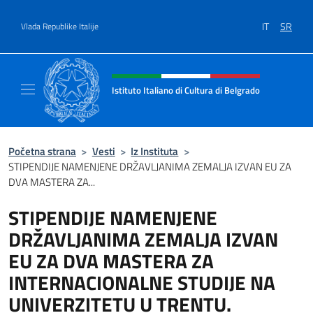
Go to content
IT
SR
Vlada Republike Italije
Header, social and menu of site
Istituto Italiano di Cultura di Belgrado
Sito Ufficiale dell'Istituto Italiano di Cultura
Početna strana
>
Vesti
>
Iz Instituta
>
STIPENDIJE NAMENJENE DRŽAVLJANIMA ZEMALJA IZVAN EU ZA
DVA MASTERA ZA...
STIPENDIJE NAMENJENE
DRŽAVLJANIMA ZEMALJA IZVAN
EU ZA DVA MASTERA ZA
INTERNACIONALNE STUDIJE NA
UNIVERZITETU U TRENTU.