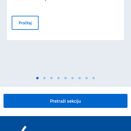
Stipendije Vlade Italije za strane državljane i Italijane 
Pročitaj
Pretraži sekciju