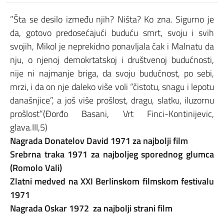
”Šta se desilo između njih?
Ništa? Ko zna. Sigurno je
da, gotovo predosećajući buduću smrt, svoju i svih
svojih, Mikol je neprekidno ponavljala čak i Malnatu da
nju, o njenoj demokrtatskoj i društvenoj budućnosti,
nije ni najmanje briga, da svoju budućnost, po sebi,
mrzi, i da on nje daleko više voli “čistotu, snagu i lepotu
današnjice”, a još više prošlost, dragu, slatku, iluzornu
prošlost”(Đorđo Basani, Vrt Finci-Kontinijevic,
glava.III,5)
Nagrada Donatelov David 1971 za najbolji film
Srebrna traka 1971 za najboljeg sporednog glumca
(Romolo Vali)
Zlatni medved na XXI Berlinskom filmskom festivalu
1971
Nagrada Oskar 1972 za najbolji strani film