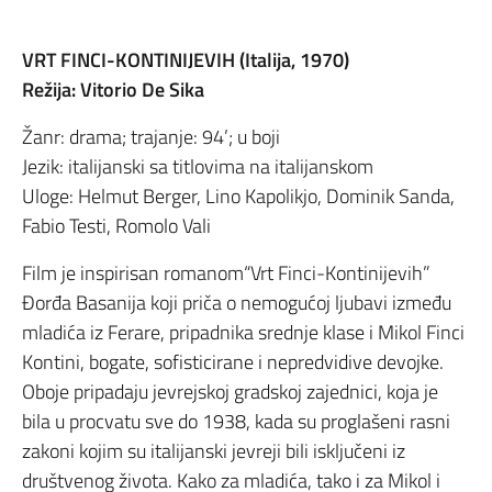
VRT FINCI-KONTINIJEVIH (Italija, 1970)
Režija: Vitorio De Sika
Žanr: drama; trajanje: 94’; u boji
Jezik: italijanski sa titlovima na italijanskom
Uloge: Helmut Berger, Lino Kapolikjo, Dominik Sanda,
Fabio Testi, Romolo Vali
Film je inspirisan romanom“Vrt Finci-Kontinijevih”
Đorđa Basanija koji priča o nemogućoj ljubavi između
mladića iz Ferare, pripadnika srednje klase i Mikol Finci
Kontini, bogate, sofisticirane i nepredvidive devojke.
Oboje pripadaju jevrejskoj gradskoj zajednici, koja je
bila u procvatu sve do 1938, kada su proglašeni rasni
zakoni kojim su italijanski jevreji bili isključeni iz
društvenog života. Kako za mladića, tako i za Mikol i