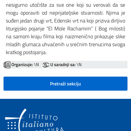
nesigurno utočište za sve one koji su verovali da se
mogu oporaviti od neprijateljske stvarnosti. Njima je
suđen jedan drugi vrt, Edenski vrt na koji priziva dirljivo
liturgijsko pojanje “El Mole Rachamim” ( Bog milosti)
na samom kraju filma koji naizmenično prikazuje slike
mladih glumaca uhvaćenih u srećnim trenucima svoga
kratkog postojanja.
Organizuje:
\N
U saradnji sa:
\N
Pretraži sekciju