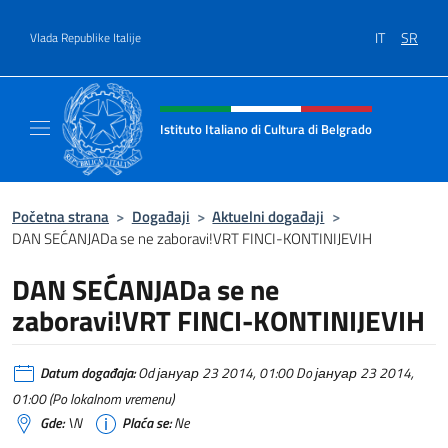
Go to content
IT
SR
Vlada Republike Italije
Header, social and menu of site
Istituto Italiano di Cultura di Belgrado
Sito Ufficiale dell'Istituto Italiano di Cultura
Početna strana
>
Događaji
>
Aktuelni događaji
>
DAN SEĆANJADa se ne zaboravi!VRT FINCI-KONTINIJEVIH
DAN SEĆANJADa se ne
zaboravi!VRT FINCI-KONTINIJEVIH
Datum događaja:
Od јануар 23 2014, 01:00 Do јануар 23 2014,
01:00 (Po lokalnom vremenu)
Gde:
\N
Plaća se:
Ne