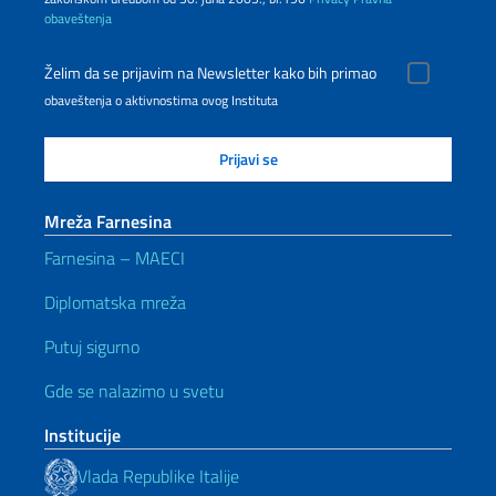
obaveštenja
Želim da se prijavim na Newsletter kako bih primao
obaveštenja o aktivnostima ovog Instituta
Mreža Farnesina
Farnesina – MAECI
Diplomatska mreža
Putuj sigurno
Gde se nalazimo u svetu
Institucije
Vlada Republike Italije