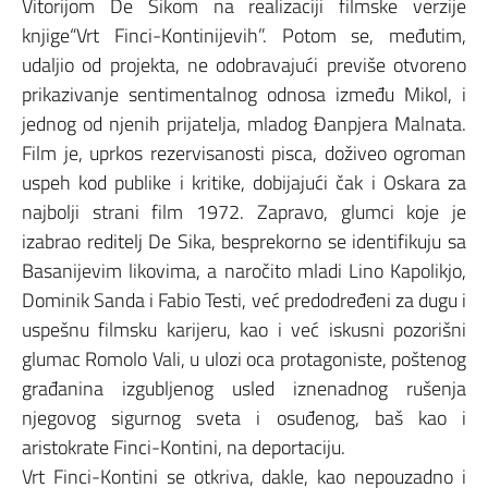
Vitorijom De Sikom na realizaciji filmske verzije
knjige“Vrt Finci-Kontinijevih”. Potom se, međutim,
udaljio od projekta, ne odobravajući previše otvoreno
prikazivanje sentimentalnog odnosa između Mikol, i
jednog od njenih prijatelja, mladog Đanpjera Malnata.
Film je, uprkos rezervisanosti pisca, doživeo ogroman
uspeh kod publike i kritike, dobijajući čak i Oskara za
najbolji strani film 1972. Zapravo, glumci koje je
izabrao reditelj De Sika, besprekorno se identifikuju sa
Basanijevim likovima, a naročito mladi Lino Kapolikjo,
Dominik Sanda i Fabio Testi, već predodređeni za dugu i
uspešnu filmsku karijeru, kao i već iskusni pozorišni
glumac Romolo Vali, u ulozi oca protagoniste, poštenog
građanina izgubljenog usled iznenadnog rušenja
njegovog sigurnog sveta i osuđenog, baš kao i
aristokrate Finci-Kontini, na deportaciju.
Vrt Finci-Kontini se otkriva, dakle, kao nepouzadno i