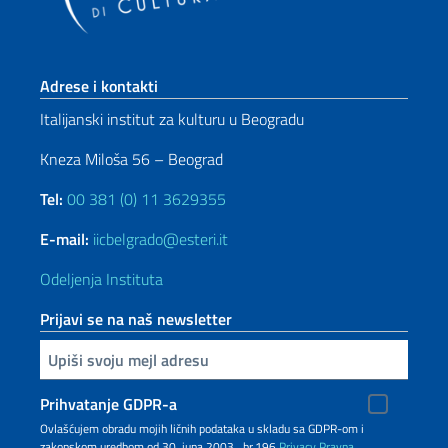
Footer section
Adrese i kontakti
Italijanski institut za kulturu u Beogradu
Kneza Miloša 56 – Beograd
Tel:
00 381 (0) 11 3629355
E-mail:
iicbelgrado@esteri.it
Odeljenja Instituta
Prijavi se na naš newsletter
Upiši vaš imejl
Prihvatanje GDPR-a
Ovlašćujem obradu mojih ličnih podataka u skladu sa GDPR-om i
zakonskom uredbom od 30. juna 2003., br.196
Privacy
Pravna