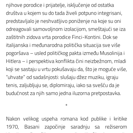
njihove porodice i prijatelje, isključenje od ostatka
društva u kojem su do tada živeli potpuno integrisani,
predstavljalo je neshvatljivo poniženje na koje su oni
odreagovali samovoljnom izolacijom, smeštajući se iza
zaštitnih zidova vrta porodice Finci-Kontini. Dok se
italijanska i međunarodna politička situacija sve više
pogoršava – usled političkog pakta između Musolinija i
Hitlera – i perspektiva konflikta čini neizbežnom, mladi
koji se sastaju u vrtu pokušavaju da, što je moguće više,
“uhvate” od sadašnjosti: slušaju džez muziku, igraju
tenis, zaljubljuju se, diplomiraju, iako sa svešću da je
budućnost za njih samo jedna iluzorna pretpostavka.
*
Nakon velikog uspeha romana kod publike i kritike
1970, Basani započinje saradnju sa režiserom