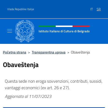
Go to content
IT
SR
Vlada Republike Italije
Header, social and menu of site
Istituto Italiano di Cultura di Belgrado
Sito Ufficiale dell'Istituto Italiano di Cultura
Početna strana
>
Transparentna uprava
>
Obaveštenja
Obaveštenja
Questa sede non eroga sovvenzioni, contributi, sussidi,
vantaggi economici (ex art. 26 e 27).
Aggiornato al 11/07/2023