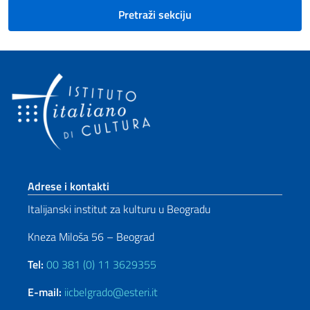
Pretraži sekciju
Footer section
Adrese i kontakti
Italijanski institut za kulturu u Beogradu
Kneza Miloša 56 – Beograd
Tel:
00 381 (0) 11 3629355
E-mail:
iicbelgrado@esteri.it