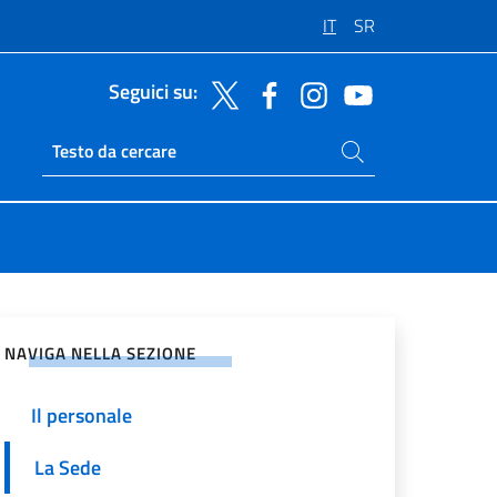
IT
SR
Seguici su:
Cerca nel sito
Ricerca sito live
vidi sui Social Network
NAVIGA NELLA SEZIONE
Il personale
La Sede