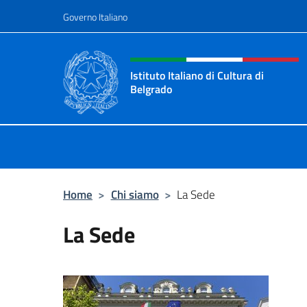
Salta al contenuto
Governo Italiano
Intestazione sito, social 
Istituto Italiano di Cultura di
Belgrado
Sito Ufficiale dell'Istituto Italiano 
Home
>
Chi siamo
>
La Sede
La Sede