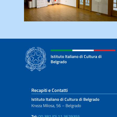
Istituto Italiano di Cultura di
Belgrado
Sezione footer
Recapiti e Contatti
Istituto Italiano di Cultura di Belgrado
Kneza Milosa, 56 – Belgrado
Tel:
00 381 (0) 11 3629355