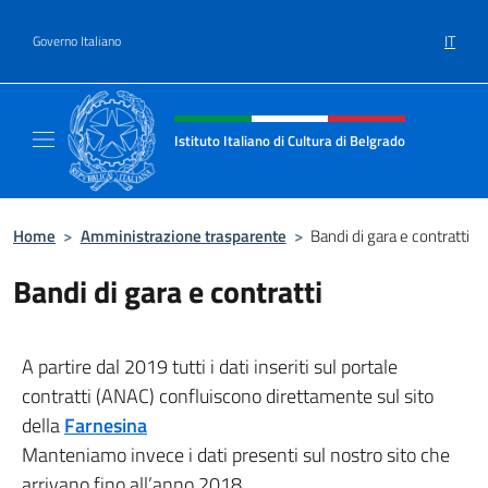
Salta al contenuto
IT
Governo Italiano
Intestazione sito, social e menù
Istituto Italiano di Cultura di Belgrado
Sito Ufficiale dell'Istituto Italiano di Cultura
Home
>
Amministrazione trasparente
>
Bandi di gara e contratti
Bandi di gara e contratti
A partire dal 2019 tutti i dati inseriti sul portale
contratti (ANAC) confluiscono direttamente sul sito
della
Farnesina
Manteniamo invece i dati presenti sul nostro sito che
arrivano fino all’anno 2018.