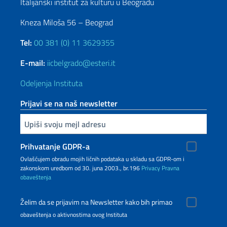
Italijanski institut za kulturu u Beogradu
Kneza Miloša 56 – Beograd
Tel:
00 381 (0) 11 3629355
E-mail:
iicbelgrado@esteri.it
Odeljenja Instituta
Prijavi se na naš newsletter
Upiši vaš imejl
Prihvatanje GDPR-a
Ovlašćujem obradu mojih ličnih podataka u skladu sa GDPR-om i
zakonskom uredbom od 30. juna 2003., br.196
Privacy
Pravna
obaveštenja
Želim da se prijavim na Newsletter kako bih primao
obaveštenja o aktivnostima ovog Instituta