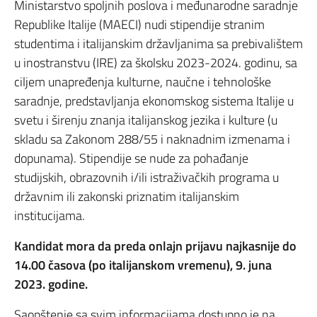
Ministarstvo spoljnih poslova i međunarodne saradnje
Republike Italije (MAECI) nudi stipendije stranim
studentima i italijanskim državljanima sa prebivalištem
u inostranstvu (IRE) za školsku 2023-2024. godinu, sa
ciljem unapređenja kulturne, naučne i tehnološke
saradnje, predstavljanja ekonomskog sistema Italije u
svetu i širenju znanja italijanskog jezika i kulture (u
skladu sa Zakonom 288/55 i naknadnim izmenama i
dopunama). Stipendije se nude za pohađanje
studijskih, obrazovnih i/ili istraživačkih programa u
državnim ili zakonski priznatim italijanskim
institucijama.
Kandidat mora da preda onlajn prijavu najkasnije do
14.00 časova (po italijanskom vremenu), 9. juna
2023. godine.
Saopštenje sa svim informacijama dostupno je na