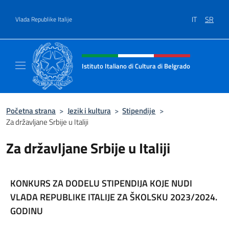
Go to content
IT
SR
Vlada Republike Italije
Header, social and menu of site
Istituto Italiano di Cultura di Belgrado
Sito Ufficiale dell'Istituto Italiano di Cultura
Početna strana
>
Jezik i kultura
>
Stipendije
>
Za državljane Srbije u Italiji
Za državljane Srbije u Italiji
KONKURS ZA DODELU STIPENDIJA KOJE NUDI
VLADA REPUBLIKE ITALIJE ZA ŠKOLSKU 2023/2024.
GODINU