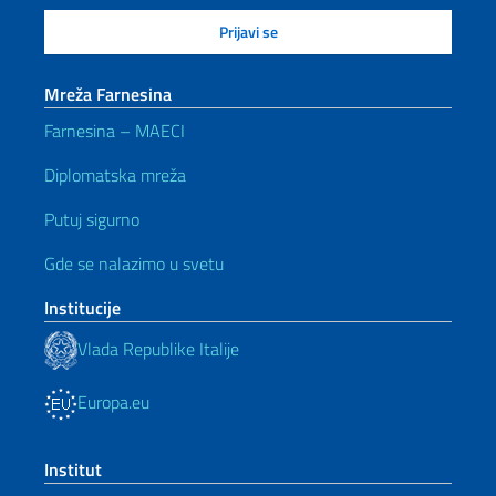
Mreža Farnesina
Farnesina – MAECI
Diplomatska mreža
Putuj sigurno
Gde se nalazimo u svetu
Institucije
Vlada Republike Italije
Europa.eu
Institut