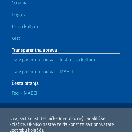
O nama
Događaji
Jezik i kultura
Vesti
Transparentna uprava
Transparentna uprava – Institut za kulturu
Transparentna uprava – MAECI
Česta pitanja
Faq – MAECI
Korisni linkovi
Note legali
Privacy e cookie policy
Dichiarazione di accessibilità
Ovaj sajt koristi tehničke (neophodne) i analitičke
kolačiće.
Ukoliko nastavite da koristite sajt prihvatate
upotrebu kolačića.