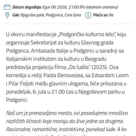
Datum događaja:
Il јул 06 2026, 21:00 (Po lokalnom vremenu)
Gde:
Njegošev park, Podgorica, Crna Gora
Plaća se:
Ne
U okviru manifestacije „Podgoričko kulturno leto“, koju
organizuje Sekretarijat za kulturu Glavnog grada
Podgorica, Ambasada Italije u Podgorici u saradnji sa
Italijanskim institutom za kulturu u Beogradu
predstavlja projekciju filma „Do ludila“ (2025). Ova
komedija u režiji Paola Đenovezea, sa Edoardom Leom
i Pilar Foljati među glavnim ulogama, biće prikazana u
ponedeljak, 6. jula u 21.00 čas u Njegoševom parku u
Podgorici.
Naš um je prenaseljeno mesto, svi posedujemo mnoštvo
različitih ličnosti koje moraju da žive jedne sa drugima.
Racionalne, romantične, instinktivne, ponekad lude. A ko