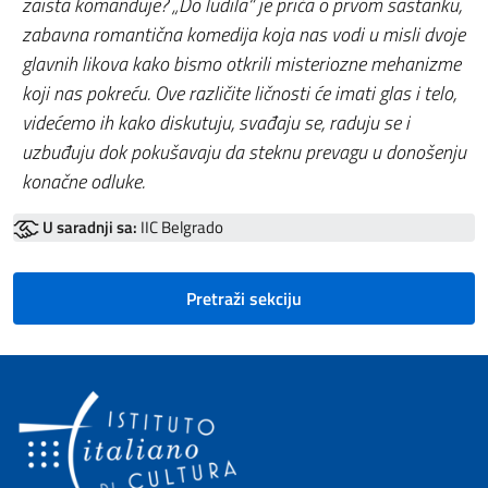
zaista komanduje? „Do ludila“ je priča o prvom sastanku,
zabavna romantična komedija koja nas vodi u misli dvoje
glavnih likova kako bismo otkrili misteriozne mehanizme
koji nas pokreću. Ove različite ličnosti će imati glas i telo,
videćemo ih kako diskutuju, svađaju se, raduju se i
uzbuđuju dok pokušavaju da steknu prevagu u donošenju
konačne odluke.
U saradnji sa:
IIC Belgrado
Pretraži sekciju