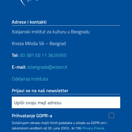
Footer section
Adrese i kontakti
Italijanski institut za kulturu u Beogradu
Kneza Miloša 56 – Beograd
Tel:
00 381 (0) 11 3629355
E-mail:
iicbelgrado@esteri.it
Odeljenja Instituta
Prijavi se na naš newsletter
Upiši vaš imejl
Prihvatanje GDPR-a
Ovlašćujem obradu mojih ličnih podataka u skladu sa GDPR-om i
zakonskom uredbom od 30. juna 2003., br.196
Privacy
Pravna