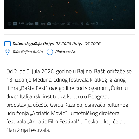
Datum događaja:
Od јул 02 2026 Do јул 05 2026
Gde:
Bajina Bašta
Plaća se:
Ne
Od 2. do 5. jula 2026. godine u Bajinoj Bašti održaće se
13. izdanje Međunarodnog festivala kratkog igranog
filma „Bašta Fest“, ove godine pod sloganom „Čukni u
drvo“. Italijanski institut za kulturu u Beogradu
predstavlja učešće Gvida Kazalea, osnivača kulturnog
udruženja „Adriatic Movie“ i umetničkog direktora
festivala „Adriatic Film Festival“ u Peskari, koji će biti
član žirija festivala.