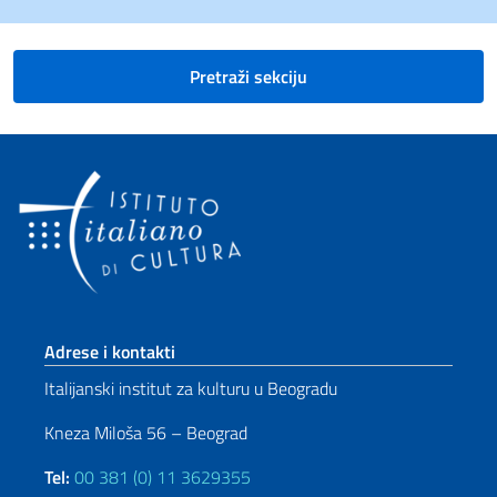
Pretraži sekciju
Footer section
Adrese i kontakti
Italijanski institut za kulturu u Beogradu
Kneza Miloša 56 – Beograd
Tel:
00 381 (0) 11 3629355