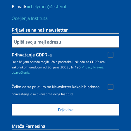
E-mail:
iicbelgrado@esteri.it
Odeljenja Instituta
Prijavi se na naš newsletter
Upiši vaš imejl
Prihvatanje GDPR-a
Ovlašćujem obradu mojih ličnih podataka u skladu sa GDPR-om i
zakonskom uredbom od 30. juna 2003., br.196
Privacy
Pravna
obaveštenja
Želim da se prijavim na Newsletter kako bih primao
obaveštenja o aktivnostima ovog Instituta
Mreža Farnesina