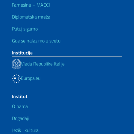
Farnesina – MAECI
Diplomatska mreža
Putuj sigurno
Gde se nalazimo u svetu
Institucije
Vlada Republike Italije
Europa.eu
Institut
O nama
Događaji
Jezik i kultura