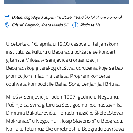
Datum događaja:
Il април 16 2026, 19:00 (Po lokalnom vremenu)
Gde:
IIC Belgrado, Kneza Miloša 56
Plaća se:
Ne
U četvrtak, 16. aprila u 19.00 časova u Italijanskom
institutu za kulturu u Beogradu održaće se koncert
gitariste Miloša Arsenijevića u organizaciji
Beogradskog gitarskog društva, udruženja koje se bavi
promocijom mladih gitarista. Program koncerta
obuhvata kompozicije Baha, Sora, Lenjanija i Britna.
Miloš Arsenijević je rođen 1997. godine u Negotinu.
Počinje da svira gitaru sa šest godina kod nastavnika
Dimitrija Bukatarevića. Pohađa muzičke škole „Stevan
Mokranjac“ u Negotinu i „Josip Slavenski“ u Beogradu.
Na Fakultetu muzičke umetnosti u Beogradu završava