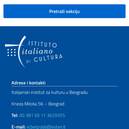
Pretraži sekciju
Footer section
Adrese i kontakti
Italijanski institut za kulturu u Beogradu
Kneza Miloša 56 – Beograd
Tel:
00 381 (0) 11 3629355
E-mail:
iicbelgrado@esteri.it